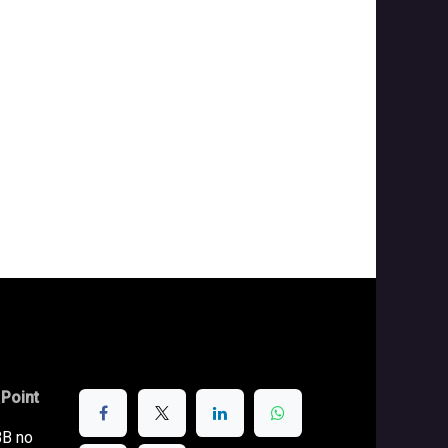
 Point
BB no