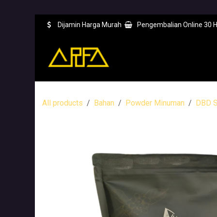
Skip ke Konten
Dijamin Harga Murah
Pengembalian Online 30 H
Beranda
Toko
Ac
All products
Bahan
Powder Minuman
DBD S