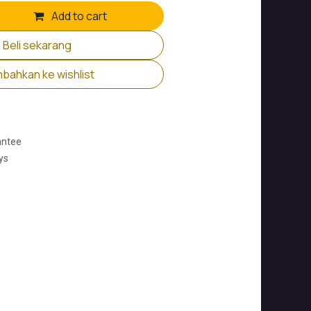
Add to cart
Beli sekarang
bahkan ke wishlist
antee
ys