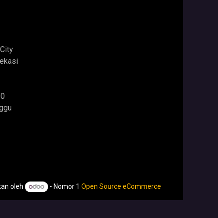
City
ekasi
30
nggu
an oleh
- Nomor 1
Open Source eCommerce