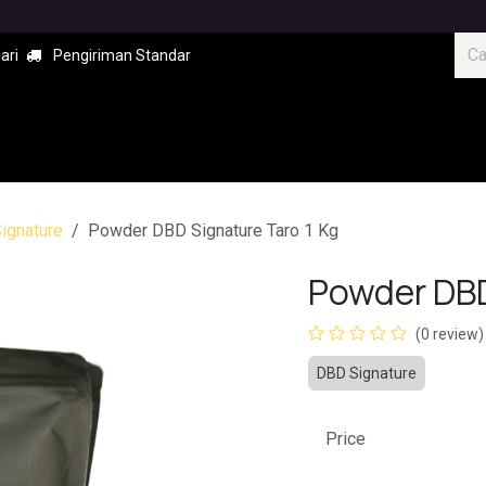
ari
Pengiriman Standar
ara
Hubungi kami
Penyewaan Alat dan Mesin Kopi
ignature
Powder DBD Signature Taro 1 Kg
Powder DBD
(0 review)
DBD Signature
Price