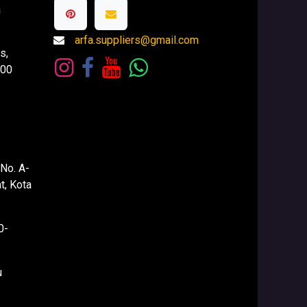
a
arfa.suppliers@gmail.com
s,
.00
 No. A-
t, Kota
0-
u