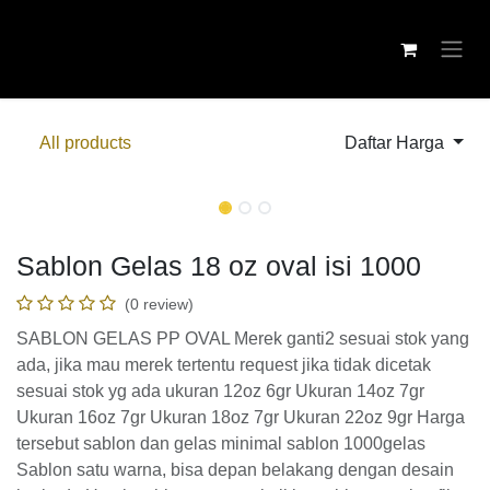
Skip ke Konten
All products
Daftar Harga
Sablon Gelas 18 oz oval isi 1000
(0 review)
SABLON GELAS PP OVAL Merek ganti2 sesuai stok yang
ada, jika mau merek tertentu request jika tidak dicetak
sesuai stok yg ada ukuran 12oz 6gr Ukuran 14oz 7gr Ukuran
16oz 7gr Ukuran 18oz 7gr Ukuran 22oz 9gr Harga tersebut
sablon dan gelas minimal sablon 1000gelas Sablon satu
warna, bisa depan belakang dengan desain berbeda Untuk